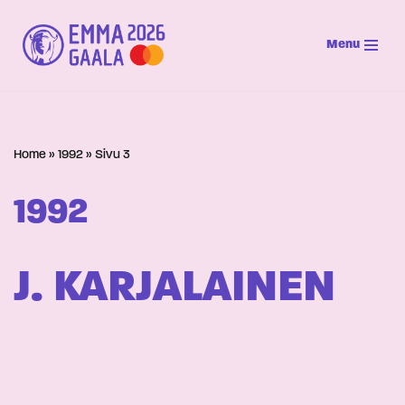
Menu
Siirry
suoraan
sisältöön
Home
»
1992
»
Sivu 3
1992
J. KARJALAINEN