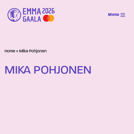
Menu
Siirry
suoraan
sisältöön
Home
»
Mika Pohjonen
MIKA POHJONEN