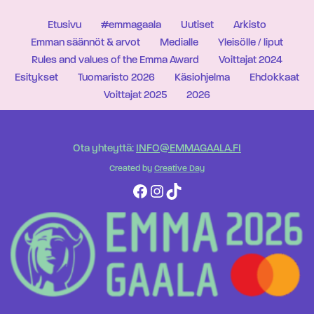
Etusivu
#emmagaala
Uutiset
Arkisto
Emman säännöt & arvot
Medialle
Yleisölle / liput
Rules and values of the Emma Award
Voittajat 2024
Esitykset
Tuomaristo 2026
Käsiohjelma
Ehdokkaat
Voittajat 2025
2026
Ota yhteyttä:
INFO@EMMAGAALA.FI
Created by
Creative Day