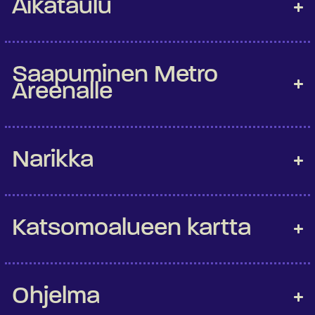
Aikataulu
Saapuminen Metro
Areenalle
Narikka
Katsomoalueen kartta
Ohjelma