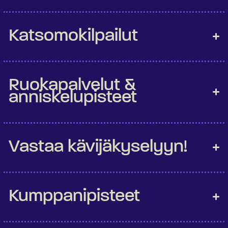
Katsomokilpailut
Ruokapalvelut &
anniskelupisteet
Vastaa kävijäkyselyyn!
Kumppanipisteet