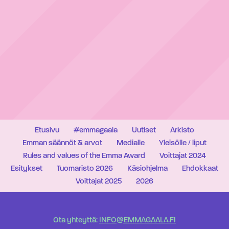
Etusivu
#emmagaala
Uutiset
Arkisto
Emman säännöt & arvot
Medialle
Yleisölle / liput
Rules and values of the Emma Award
Voittajat 2024
Esitykset
Tuomaristo 2026
Käsiohjelma
Ehdokkaat
Voittajat 2025
2026
Ota yhteyttä:
INFO@EMMAGAALA.FI