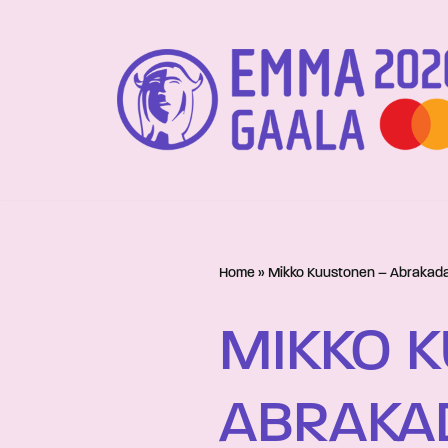
Siirry
suoraan
sisältöön
Home
»
Mikko Kuustonen – Abrakad
MIKKO 
ABRAKA