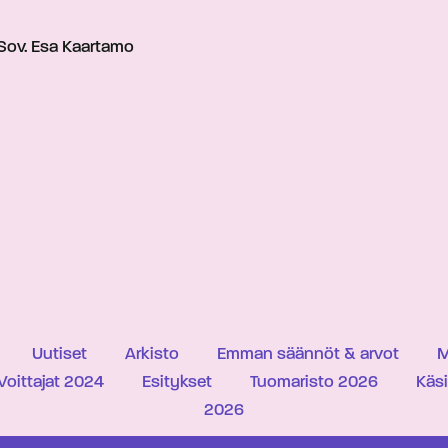
Sov. Esa Kaartamo
Uutiset
Arkisto
Emman säännöt & arvot
M
Voittajat 2024
Esitykset
Tuomaristo 2026
Käs
2026