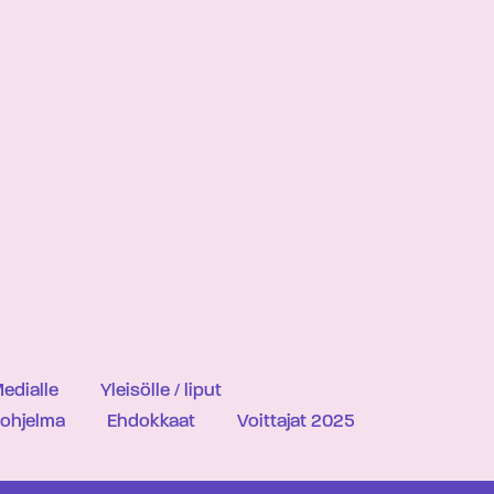
edialle
Yleisölle / liput
iohjelma
Ehdokkaat
Voittajat 2025