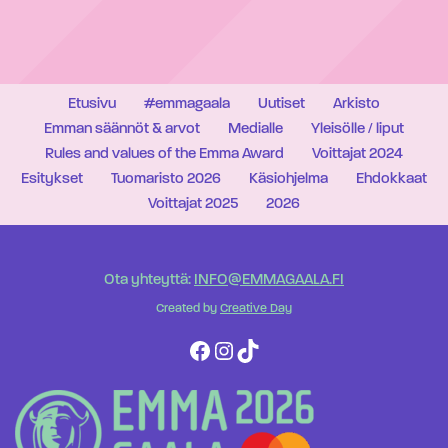
Etusivu
#emmagaala
Uutiset
Arkisto
Emman säännöt & arvot
Medialle
Yleisölle / liput
Rules and values of the Emma Award
Voittajat 2024
Esitykset
Tuomaristo 2026
Käsiohjelma
Ehdokkaat
Voittajat 2025
2026
Ota yhteyttä:
INFO@EMMAGAALA.FI
Created by
Creative Day