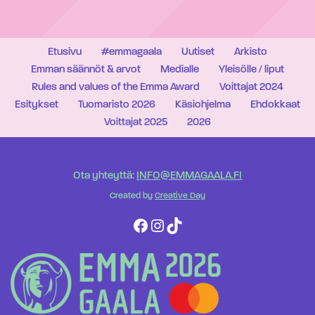
Etusivu
#emmagaala
Uutiset
Arkisto
Emman säännöt & arvot
Medialle
Yleisölle / liput
Rules and values of the Emma Award
Voittajat 2024
Esitykset
Tuomaristo 2026
Käsiohjelma
Ehdokkaat
Voittajat 2025
2026
Ota yhteyttä:
INFO@EMMAGAALA.FI
Created by
Creative Day