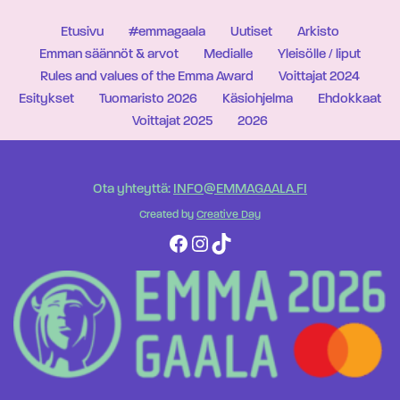
Etusivu
#emmagaala
Uutiset
Arkisto
Emman säännöt & arvot
Medialle
Yleisölle / liput
Rules and values of the Emma Award
Voittajat 2024
Esitykset
Tuomaristo 2026
Käsiohjelma
Ehdokkaat
Voittajat 2025
2026
Ota yhteyttä:
INFO@EMMAGAALA.FI
Created by
Creative Day