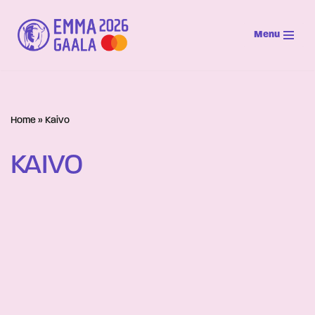
Menu
Siirry
suoraan
sisältöön
Home
»
Kaivo
KAIVO