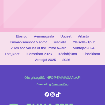
Etusivu
#emmagaala
Uutiset
Arkisto
Emman säännöt & arvot
Medialle
Yleisölle / liput
Rules and values of the Emma Award
Voittajat 2024
Esitykset
Tuomaristo 2026
Käsiohjelma
Ehdokkaat
Voittajat 2025
2026
Ota yhteyttä:
INFO@EMMAGAALA.FI
Created by
Creative Day