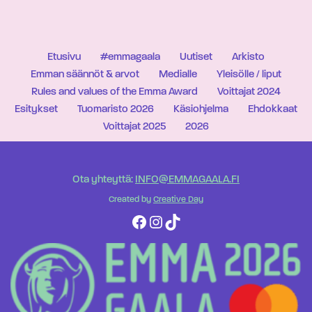
Etusivu
#emmagaala
Uutiset
Arkisto
Emman säännöt & arvot
Medialle
Yleisölle / liput
Rules and values of the Emma Award
Voittajat 2024
Esitykset
Tuomaristo 2026
Käsiohjelma
Ehdokkaat
Voittajat 2025
2026
Ota yhteyttä:
INFO@EMMAGAALA.FI
Created by
Creative Day