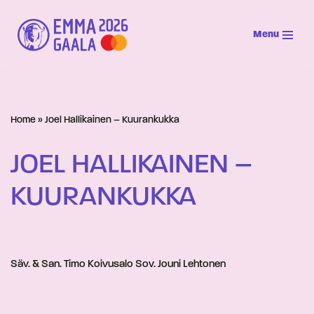
Menu
Siirry
suoraan
sisältöön
Home
»
Joel Hallikainen – Kuurankukka
JOEL HALLIKAINEN –
KUURANKUKKA
Säv. & San. Timo Koivusalo Sov. Jouni Lehtonen