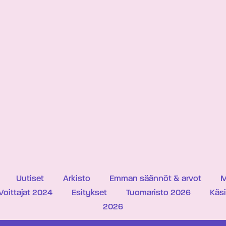
Uutiset
Arkisto
Emman säännöt & arvot
M
Voittajat 2024
Esitykset
Tuomaristo 2026
Käs
2026