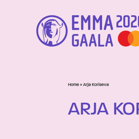
Siirry
suoraan
sisältöön
Home
»
Arja Koriseva
ARJA KO