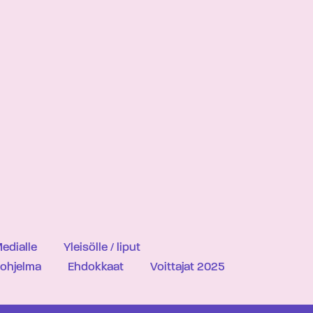
edialle
Yleisölle / liput
iohjelma
Ehdokkaat
Voittajat 2025