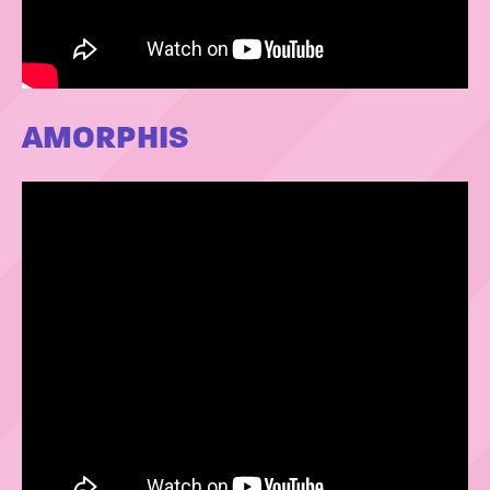
AMORPHIS