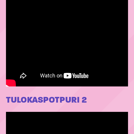
TULOKASPOTPURI 2