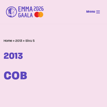
Menu
Siirry
suoraan
sisältöön
Home
»
2013
»
Sivu 5
2013
COB