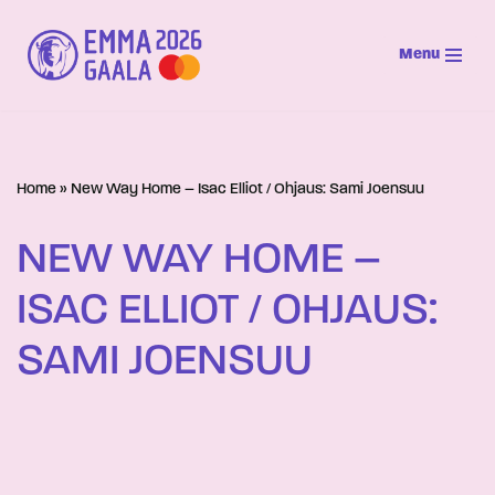
Menu
Siirry
suoraan
sisältöön
Home
»
New Way Home – Isac Elliot / Ohjaus: Sami Joensuu
NEW WAY HOME –
ISAC ELLIOT / OHJAUS:
SAMI JOENSUU