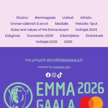
Etusivu
#emmagaala
Uutiset
Arkisto
Emman säännöt & arvot
Medialle
Yleisölle / liput
Rules and values of the Emma Award
Voittajat 2024
Esitykset
Tuomaristo 2026
Käsiohjelma
Ehdokkaat
Voittajat 2025
2026
Ota yhteyttä:
INFO@EMMAGAALA.FI
Created by
Creative Day