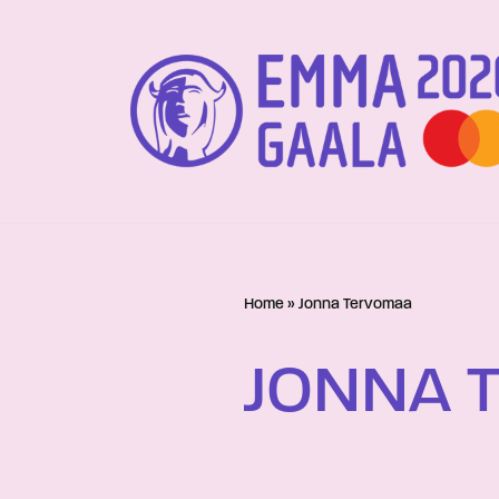
Siirry
suoraan
sisältöön
Home
»
Jonna Tervomaa
JONNA 