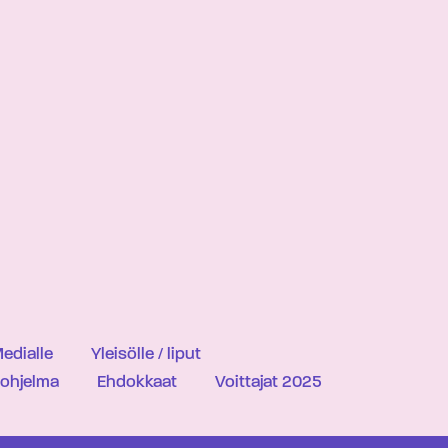
edialle
Yleisölle / liput
iohjelma
Ehdokkaat
Voittajat 2025