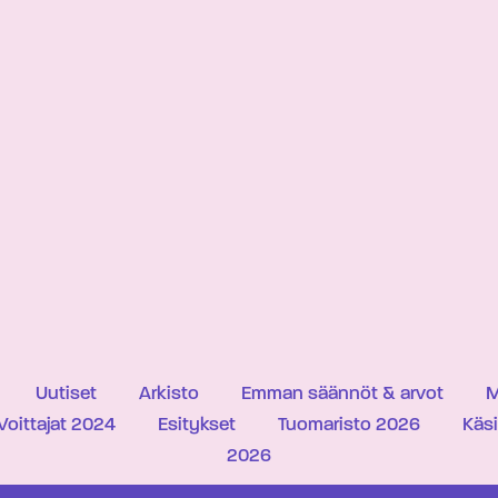
Uutiset
Arkisto
Emman säännöt & arvot
M
Voittajat 2024
Esitykset
Tuomaristo 2026
Käs
2026