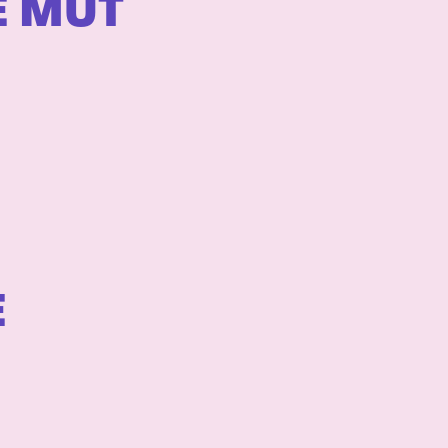
E MUT
E