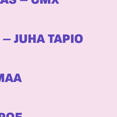
AS – CMX
 – JUHA TAPIO
MAA