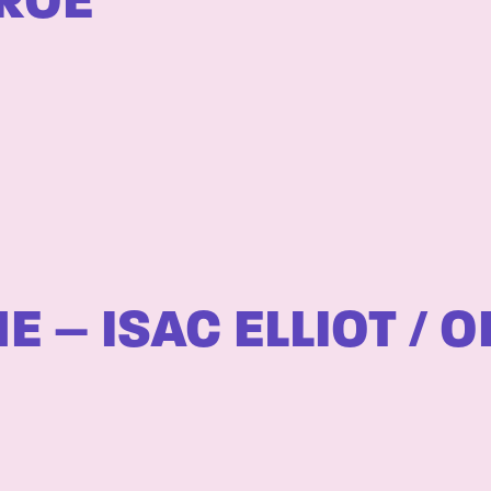
ROE
– ISAC ELLIOT / O