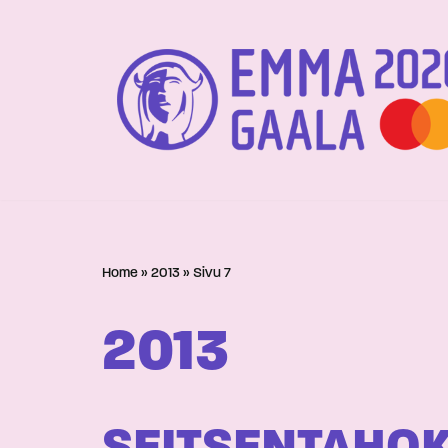
Siirry
suoraan
sisältöön
Home
»
2013
»
Sivu 7
2013