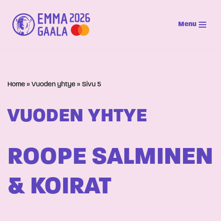
Menu
Siirry
suoraan
sisältöön
Home
»
Vuoden yhtye
»
Sivu 5
VUODEN YHTYE
ROOPE SALMINEN
& KOIRAT