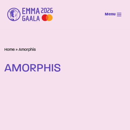
Menu
Siirry
suoraan
sisältöön
Home
»
Amorphis
AMORPHIS