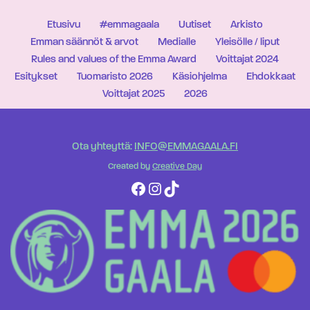
Etusivu
#emmagaala
Uutiset
Arkisto
Emman säännöt & arvot
Medialle
Yleisölle / liput
Rules and values of the Emma Award
Voittajat 2024
Esitykset
Tuomaristo 2026
Käsiohjelma
Ehdokkaat
Voittajat 2025
2026
Ota yhteyttä:
INFO@EMMAGAALA.FI
Created by
Creative Day