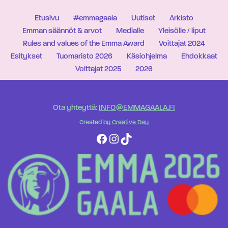
Etusivu
#emmagaala
Uutiset
Arkisto
Emman säännöt & arvot
Medialle
Yleisölle / liput
Rules and values of the Emma Award
Voittajat 2024
Esitykset
Tuomaristo 2026
Käsiohjelma
Ehdokkaat
Voittajat 2025
2026
Ota yhteyttä:
INFO@EMMAGAALA.FI
Created by
Creative Day