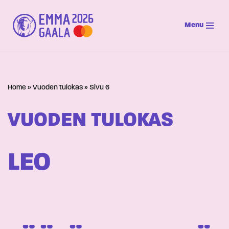
Menu
Siirry
suoraan
sisältöön
Home
»
Vuoden tulokas
»
Sivu 6
VUODEN TULOKAS
LEO