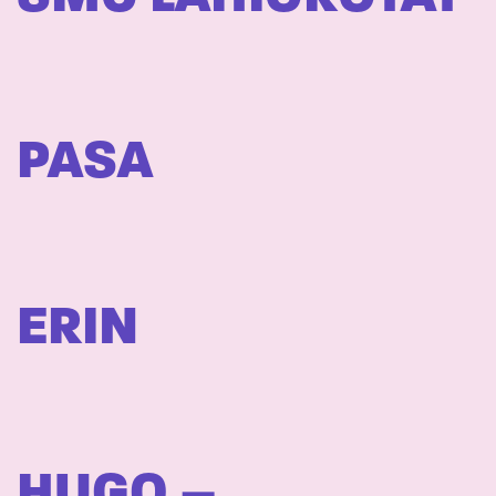
PASA
ERIN
HUGO –