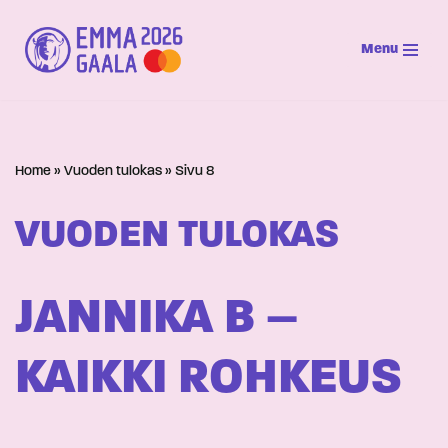
Menu
Siirry
suoraan
sisältöön
Home
»
Vuoden tulokas
»
Sivu 8
VUODEN TULOKAS
JANNIKA B –
KAIKKI ROHKEUS