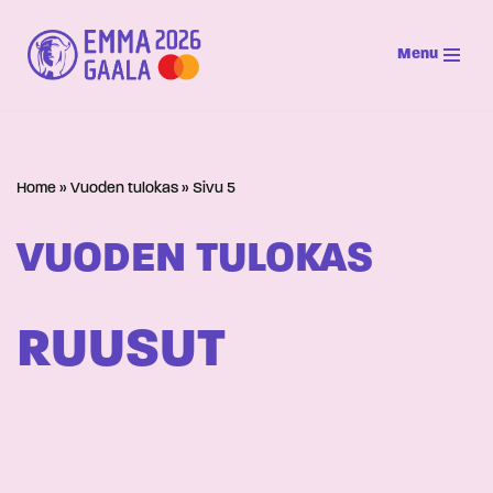
Menu
Siirry
suoraan
sisältöön
Home
»
Vuoden tulokas
»
Sivu 5
VUODEN TULOKAS
RUUSUT