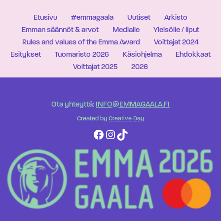
Etusivu
#emmagaala
Uutiset
Arkisto
Emman säännöt & arvot
Medialle
Yleisölle / liput
Rules and values of the Emma Award
Voittajat 2024
Esitykset
Tuomaristo 2026
Käsiohjelma
Ehdokkaat
Voittajat 2025
2026
Ota yhteyttä:
INFO@EMMAGAALA.FI
Created by
Creative Day