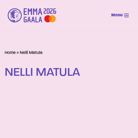
Menu
Siirry
suoraan
sisältöön
Home
»
Nelli Matula
NELLI MATULA