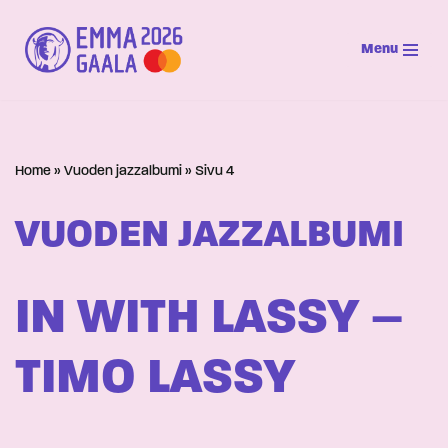
Menu
Siirry
suoraan
sisältöön
Home
»
Vuoden jazzalbumi
»
Sivu 4
VUODEN JAZZALBUMI
IN WITH LASSY –
TIMO LASSY