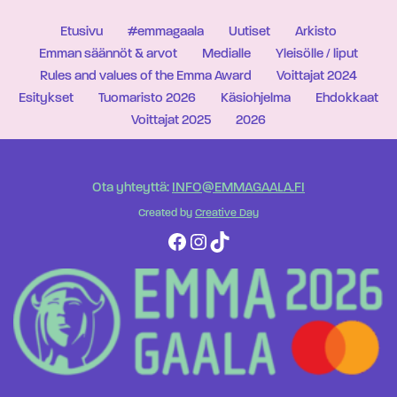
Etusivu
#emmagaala
Uutiset
Arkisto
Emman säännöt & arvot
Medialle
Yleisölle / liput
Rules and values of the Emma Award
Voittajat 2024
Esitykset
Tuomaristo 2026
Käsiohjelma
Ehdokkaat
Voittajat 2025
2026
Ota yhteyttä:
INFO@EMMAGAALA.FI
Created by
Creative Day