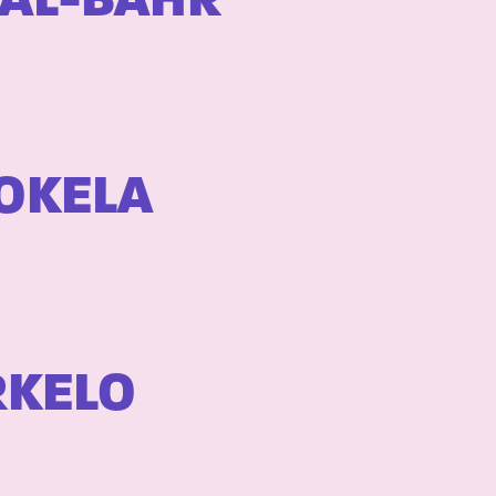
 AL-BAHR
POKELA
RKELO