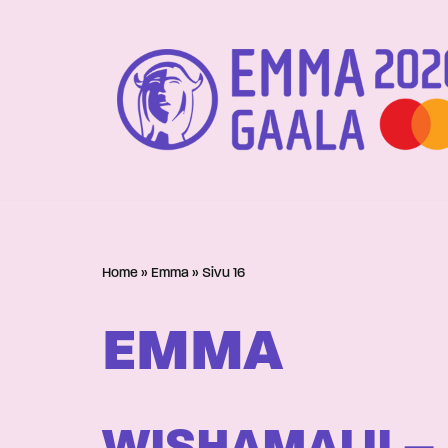
Siirry
suoraan
sisältöön
Home
»
Emma
»
Sivu 16
EMMA