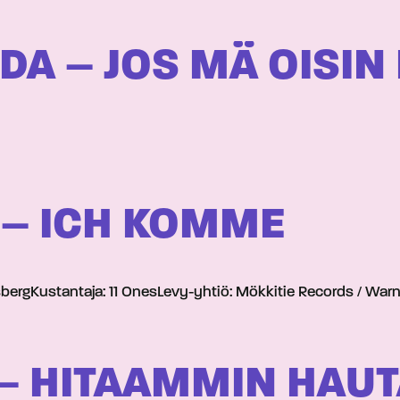
DA – JOS MÄ OISIN
 – ICH KOMME
osbergKustantaja: 11 OnesLevy-yhtiö: Mökkitie Records / War
 – HITAAMMIN HAU