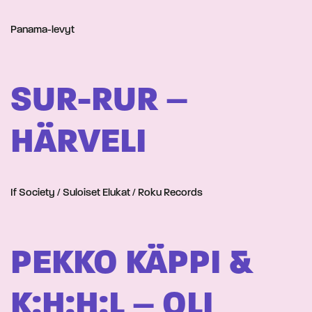
Panama-levyt
SUR-RUR –
HÄRVELI
If Society / Suloiset Elukat / Roku Records
PEKKO KÄPPI &
K:H:H:L – OLI