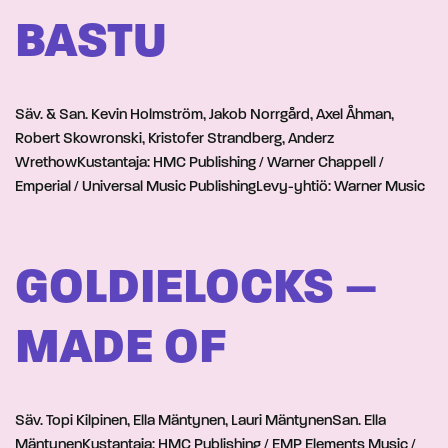
BASTU
Säv. & San. Kevin Holmström, Jakob Norrgård, Axel Åhman,
Robert Skowronski, Kristofer Strandberg, Anderz
WrethowKustantaja: HMC Publishing / Warner Chappell /
Emperial / Universal Music PublishingLevy-yhtiö: Warner Music
GOLDIELOCKS –
MADE OF
Säv. Topi Kilpinen, Ella Mäntynen, Lauri MäntynenSan. Ella
MäntynenKustantaja: HMC Publishing / EMP Elements Music /