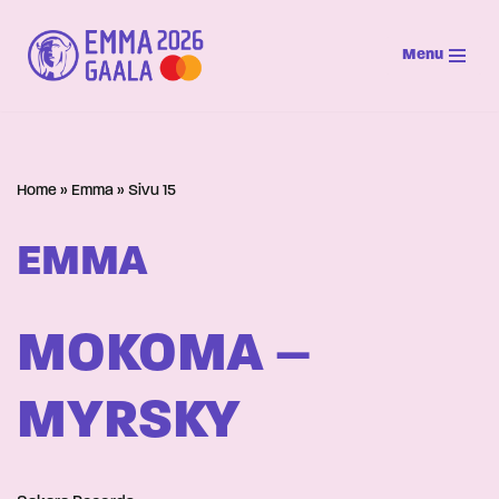
Menu
Siirry
suoraan
sisältöön
Home
»
Emma
»
Sivu 15
EMMA
MOKOMA –
MYRSKY