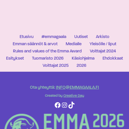
Etusivu
#emmagaala
Uutiset
Arkisto
Emman säännöt & arvot
Medialle
Yleisölle / liput
Rules and values of the Emma Award
Voittajat 2024
Esitykset
Tuomaristo 2026
Käsiohjelma
Ehdokkaat
Voittajat 2025
2026
Ota yhteyttä:
INFO@EMMAGAALA.FI
Created by
Creative Day