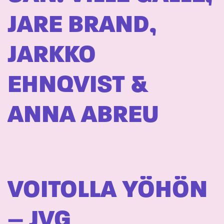
JARE BRAND,
JARKKO
EHNQVIST &
ANNA ABREU
VOITOLLA YÖHÖN
– JVG