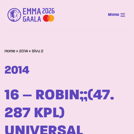
Menu
Siirry
suoraan
sisältöön
Home
»
2014
»
Sivu 2
2014
16 – ROBIN;;(47.
287 KPL)
UNIVERSAL