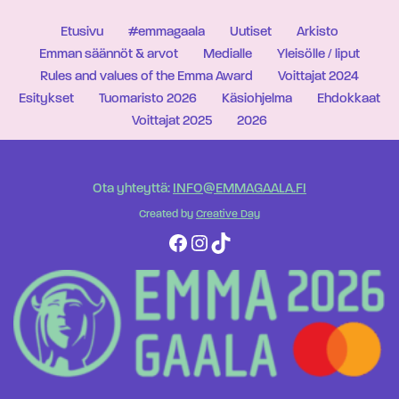
Etusivu
#emmagaala
Uutiset
Arkisto
Emman säännöt & arvot
Medialle
Yleisölle / liput
Rules and values of the Emma Award
Voittajat 2024
Esitykset
Tuomaristo 2026
Käsiohjelma
Ehdokkaat
Voittajat 2025
2026
Ota yhteyttä:
INFO@EMMAGAALA.FI
Created by
Creative Day