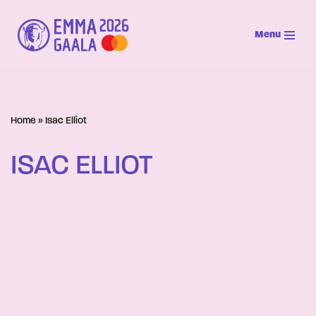
Menu
Siirry
suoraan
sisältöön
Home
»
Isac Elliot
ISAC ELLIOT