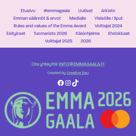
Etusivu
#emmagaala
Uutiset
Arkisto
Emman säännöt & arvot
Medialle
Yleisölle / liput
Rules and values of the Emma Award
Voittajat 2024
Esitykset
Tuomaristo 2026
Käsiohjelma
Ehdokkaat
Voittajat 2025
2026
Ota yhteyttä:
INFO@EMMAGAALA.FI
Created by
Creative Day