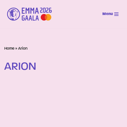
Menu
Siirry
suoraan
sisältöön
Home
»
Arion
ARION