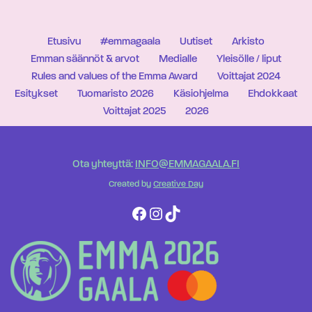
Etusivu
#emmagaala
Uutiset
Arkisto
Emman säännöt & arvot
Medialle
Yleisölle / liput
Rules and values of the Emma Award
Voittajat 2024
Esitykset
Tuomaristo 2026
Käsiohjelma
Ehdokkaat
Voittajat 2025
2026
Ota yhteyttä:
INFO@EMMAGAALA.FI
Created by
Creative Day