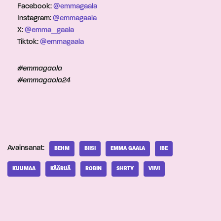
Facebook:
@emmagaala
Instagram:
@emmagaala
X:
@emma_gaala
Tiktok:
@emmagaala
#emmagaala
#emmagaala24
Avainsanat:
BEHM
BIISI
EMMA GAALA
IBE
KUUMAA
KÄÄRIJÄ
ROBIN
SHRTY
VIIVI