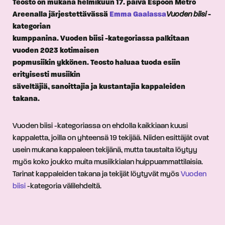
Teosto on mukana helmikuun 17. päivä Espoon Metro
Areenalla järjestettävässä
Emma Gaalassa
Vuoden biisi
-
kategorian
kumppanina. Vuoden biisi -kategoriassa palkitaan
vuoden 2023 kotimaisen
popmusiikin ykkönen. Teosto haluaa tuoda esiin
erityisesti musiikin
säveltäjiä, sanoittajia ja kustantajia kappaleiden
takana.
Vuoden biisi -kategoriassa on ehdolla kaikkiaan kuusi
kappaletta, joilla on yhteensä 19 tekijää. Niiden esittäjät ovat
usein mukana kappaleen tekijänä, mutta taustalta löytyy
myös koko joukko muita musiikkialan huippuammattilaisia.
Tarinat kappaleiden takana ja tekijät löytyvät myös
Vuoden
biisi
-kategoria välilehdeltä.