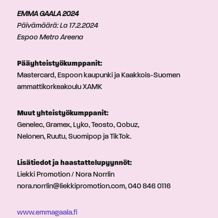
EMMA GAALA 2024
Päivämäärä: La 17.2.2024
Espoo Metro Areena
Pääyhteistyökumppanit:
Mastercard, Espoon kaupunki ja Kaakkois-Suomen
ammattikorkeakoulu XAMK
Muut yhteistyökumppanit:
Genelec, Gramex, Lyko, Teosto, Qobuz,
Nelonen, Ruutu, Suomipop ja TikTok.
Lisätiedot ja haastattelupyynnöt:
Liekki Promotion / Nora Norrlin
nora.norrlin@liekkipromotion.com, 040 846 0116
www.emmagaala.fi