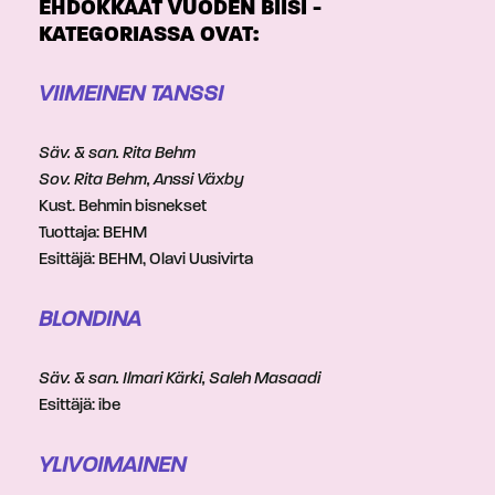
EHDOKKAAT VUODEN BIISI -
KATEGORIASSA OVAT:
VIIMEINEN TANSSI
Säv. & san. Rita Behm
Sov. Rita Behm, Anssi Växby
Kust. Behmin bisnekset
Tuottaja: BEHM
Esittäjä: BEHM, Olavi Uusivirta
BLONDINA
Säv. & san. Ilmari Kärki, Saleh Masaadi
Esittäjä: ibe
YLIVOIMAINEN