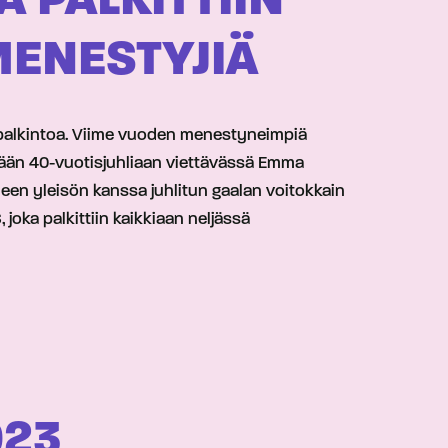
 PALKITTIIN
MENESTYJIÄ
a-palkintoa. Viime vuoden menestyneimpiä
tänään 40-vuotisjuhliaan viettävässä Emma
lleen yleisön kanssa juhlitun gaalan voitokkain
joka palkittiin kaikkiaan neljässä
023