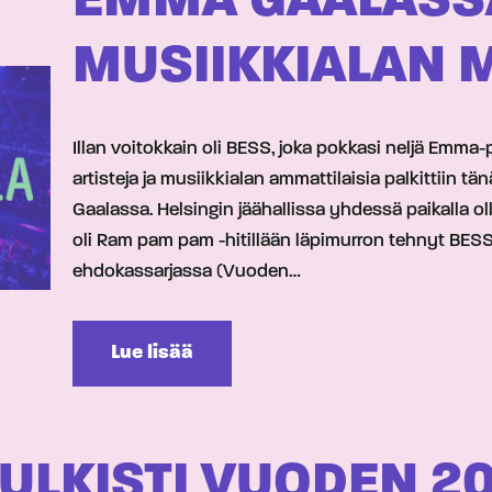
EMMA GAALASSA
MUSIIKKIALAN 
Illan voitokkain oli BESS, joka pokkasi neljä Emm
artisteja ja musiikkialan ammattilaisia palkittiin 
Gaalassa. Helsingin jäähallissa yhdessä paikalla o
oli Ram pam pam -hitillään läpimurron tehnyt BESS, 
ehdokassarjassa (Vuoden…
Lue lisää
ULKISTI VUODEN 2