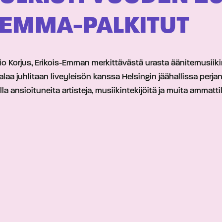
 EMMA-PALKITUT
orjus, Erikois-Emman merkittävästä urasta äänitemusiikin s
a juhlitaan liveyleisön kanssa Helsingin jäähallissa perja
la ansioituneita artisteja, musiikintekijöitä ja muita ammatt