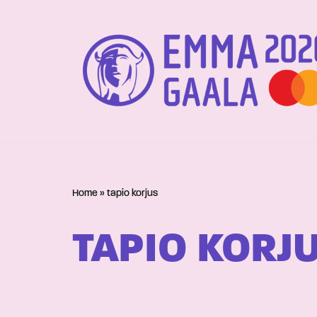
Siirry
suoraan
sisältöön
Home
»
tapio korjus
TAPIO KORJ