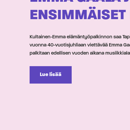
ENSIMMÄISET
Kultainen-Emma elämäntyöpalkinnon saa Tapio K
vuonna 40-vuotisjuhliaan viettävää Emma Gaala
palkitaan edellisen vuoden aikana musiikkialal
Lue lisää