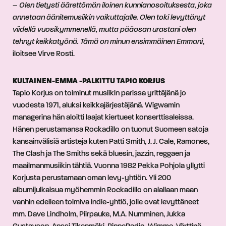
–
Olen tietysti äärettömän iloinen kunnianosoituksesta, joka
annetaan äänitemusiikin vaikuttajalle. Olen toki levyttänyt
viidellä vuosikymmenellä, mutta pääosan urastani olen
tehnyt keikkatyönä. Tämä on minun ensimmäinen Emmani
,
iloitsee Virve Rosti.
KULTAINEN-EMMA -PALKITTU TAPIO KORJUS
Tapio Korjus on toiminut musiikin parissa yrittäjänä jo
vuodesta 1971, aluksi keikkajärjestäjänä. Wigwamin
managerina hän aloitti laajat kiertueet konserttisaleissa.
Hänen perustamansa Rockadillo on tuonut Suomeen satoja
kansainvälisiä artisteja kuten Patti Smith, J. J. Cale, Ramones,
The Clash ja The Smiths sekä bluesin, jazzin, reggaen ja
maailmanmusiikin tähtiä. Vuonna 1982 Pekka Pohjola yllytti
Korjusta perustamaan oman levy-yhtiön. Yli 200
albumijulkaisua myöhemmin Rockadillo on alallaan maan
vanhin edelleen toimiva indie-yhtiö, jolle ovat levyttäneet
mm. Dave Lindholm, Piirpauke, M.A. Numminen, Jukka