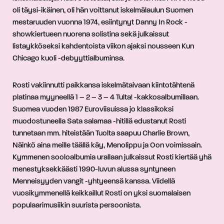
oli täysi-ikäinen, oli hän voittanut iskelmälaulun Suomen
mestaruuden vuonna 1974, esiintynyt Danny In Rock -
showkiertueen nuorena solistina sekä julkaissut
listaykköseksi kahdentoista viikon ajaksi nousseen Kun
Chicago kuoli -debyyttialbuminsa.
Rosti vakiinnutti paikkansa iskelmätaivaan kiintotähtenä
platinaa myyneellä 1 – 2 – 3 – 4 Tulta! -kakkosalbumillaan.
Suomea vuoden 1987 Euroviisuissa jo klassikoksi
muodostuneella Sata salamaa -hitillä edustanut Rosti
tunnetaan mm. hiteistään Tuolta saapuu Charlie Brown,
Näinkö aina meille täällä käy, Menolippu ja Oon voimissain.
Kymmenen sooloalbumia urallaan julkaissut Rosti kiertää yhä
menestyksekkäästi 1990-luvun alussa syntyneen
Menneisyyden vangit -yhtyeensä kanssa. Viidellä
vuosikymmenellä keikkaillut Rosti on yksi suomalaisen
populaarimusiikin suurista persoonista.