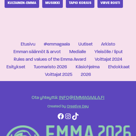
KULTAINEN-EMMA
MUSIIKKI
TAPIO KORJUS
VIRVE ROSTI
Etusivu
#emmagaala
Uutiset
Arkisto
Emman säännöt & arvot
Medialle
Yleisölle / liput
Rules and values of the Emma Award
Voittajat 2024
Esitykset
Tuomaristo 2026
Käsiohjelma
Ehdokkaat
Voittajat 2025
2026
Ota yhteyttä:
INFO@EMMAGAALA.FI
Created by
Creative Day