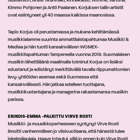
Gustavson, Anssi Tikanmäki, RinneRadio, Wimme, Värttinä,
Kimmo Pohjonen ja Antti Paalanen. Korjuksen tallin artistit
ovat esiintyneet yli 40 maassa kaikissa maanosissa.
Tapio Korjus oli perustamassa ja mukana kehittämässä
musiikkialamme suurinta ammattilaistapahtumaa Musiikki &
Mediaa ja hän tuotti kansainvälisen WOMEX-
musiikkitapahtuman Tampereella vuonna 2019. Suomalaisen
musiikin lähettiläänä maailmalla toiminut Korjus on lisäksi
edustanut ja edistänyt merkittävällä tavalla riippumattomien
levy-yhtiöiden asemaa sekä Suomessa että
kansainvälisesti. Hän jatkaa edelleen tuottajana,
musiikkikustantajana ja managerina rakastamansa musiikin
parissa.
ERIKOIS-EMMA -PALKITTU VIRVE ROSTI
Musiikki- ja muusikkoperheeseen syntynyt Virve Rosti
ilmoitti vanhemmilleen jo viisivuotiaana, että hänestä tulee
iskelmälaulaja. Haave toteutui, sillä jo ennen kuin Virve Rosti