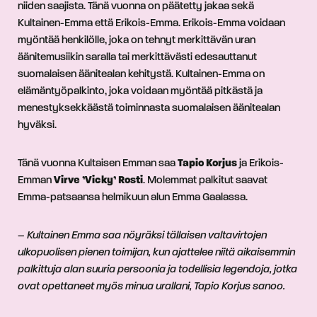
niiden saajista. Tänä vuonna on päätetty jakaa sekä
Kultainen-Emma että Erikois-Emma. Erikois-Emma voidaan
myöntää henkilölle, joka on tehnyt merkittävän uran
äänitemusiikin saralla tai merkittävästi edesauttanut
suomalaisen äänitealan kehitystä. Kultainen-Emma on
elämäntyöpalkinto, joka voidaan myöntää pitkästä ja
menestyksekkäästä toiminnasta suomalaisen äänitealan
hyväksi.
Tänä vuonna Kultaisen Emman saa
Tapio Korjus
ja Erikois-
Emman
Virve ’Vicky’ Rosti
. Molemmat palkitut saavat
Emma-patsaansa helmikuun alun Emma Gaalassa.
–
Kultainen Emma
saa nöyräksi tällaisen valtavirtojen
ulkopuolisen pienen toimijan, kun ajattelee niitä aikaisemmin
palkittuja alan suuria persoonia ja todellisia legendoja, jotka
ovat opettaneet myös minua urallani, Tapio Korjus sanoo.