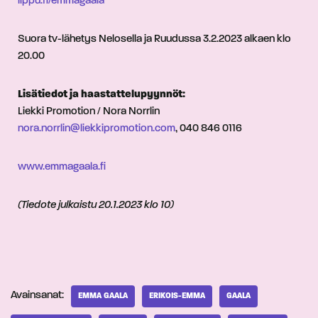
lippu.fi/emmagaala
Suora tv-lähetys Nelosella ja Ruudussa 3.2.2023 alkaen klo
20.00
Lisätiedot ja haastattelupyynnöt:
Liekki Promotion / Nora Norrlin
nora.norrlin@liekkipromotion.com
, 040 846 0116
www.emmagaala.fi
(Tiedote julkaistu 20.1.2023 klo 10)
Avainsanat:
EMMA GAALA
ERIKOIS-EMMA
GAALA