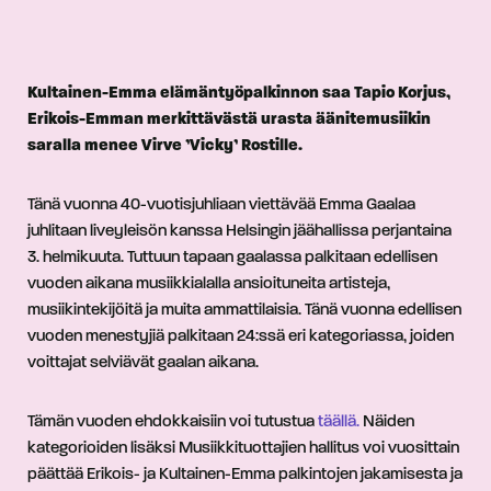
Kultainen-Emma elämäntyöpalkinnon saa Tapio Korjus,
Erikois-Emman merkittävästä urasta äänitemusiikin
saralla menee Virve ’Vicky’ Rostille.
Tänä vuonna 40-vuotisjuhliaan viettävää Emma Gaalaa
juhlitaan liveyleisön kanssa Helsingin jäähallissa perjantaina
3. helmikuuta. Tuttuun tapaan gaalassa palkitaan edellisen
vuoden aikana musiikkialalla ansioituneita artisteja,
musiikintekijöitä ja muita ammattilaisia. Tänä vuonna edellisen
vuoden menestyjiä palkitaan 24:ssä eri kategoriassa, joiden
voittajat selviävät gaalan aikana.
Tämän vuoden ehdokkaisiin voi tutustua
täällä.
Näiden
kategorioiden lisäksi Musiikkituottajien hallitus voi vuosittain
päättää Erikois- ja Kultainen-Emma palkintojen jakamisesta ja