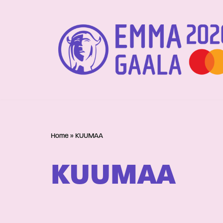
Siirry
suoraan
sisältöön
Home
»
KUUMAA
KUUMAA