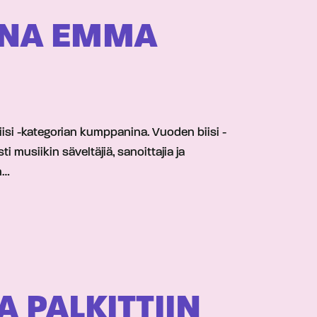
INA EMMA
si -kategorian kumppanina. Vuoden biisi -
musiikin säveltäjiä, sanoittajia ja
on…
 PALKITTIIN