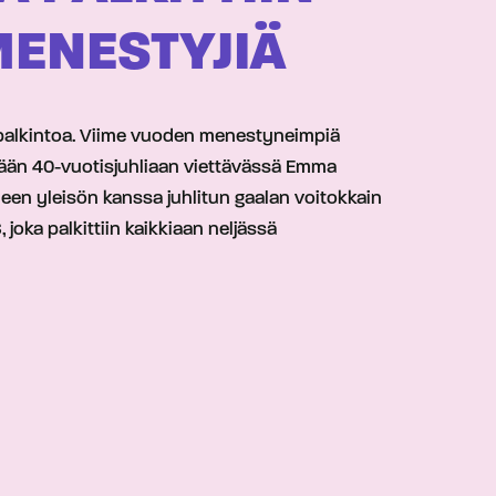
MENESTYJIÄ
a-palkintoa. Viime vuoden menestyneimpiä
tänään 40-vuotisjuhliaan viettävässä Emma
lleen yleisön kanssa juhlitun gaalan voitokkain
joka palkittiin kaikkiaan neljässä