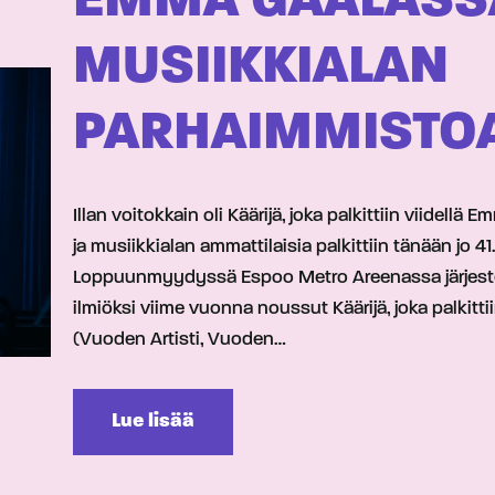
EMMA GAALASSA
MUSIIKKIALAN
PARHAIMMISTO
Illan voitokkain oli Käärijä, joka palkittiin viidell
ja musiikkialan ammattilaisia palkittiin tänään jo 4
Loppuunmyydyssä Espoo Metro Areenassa järjestet
ilmiöksi viime vuonna noussut Käärijä, joka palkitt
(Vuoden Artisti, Vuoden…
Lue lisää