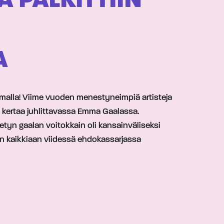
 PALKITTIIN
A
ä Emmalla! Viime vuoden menestyneimpiä artisteja
1. kertaa juhlittavassa Emma Gaalassa.
yn gaalan voitokkain oli kansainväliseksi
iin kaikkiaan viidessä ehdokassarjassa