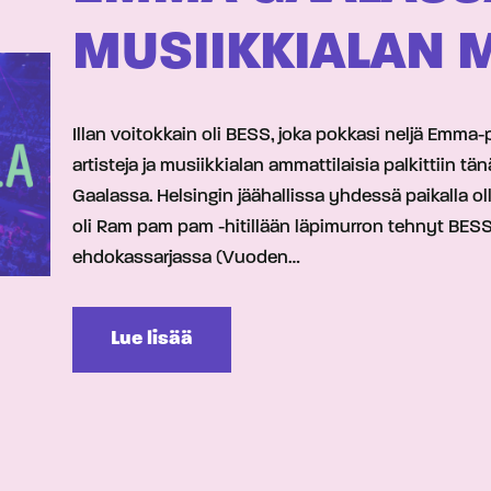
MUSIIKKIALAN 
Illan voitokkain oli BESS, joka pokkasi neljä Emm
artisteja ja musiikkialan ammattilaisia palkittiin 
Gaalassa. Helsingin jäähallissa yhdessä paikalla o
oli Ram pam pam -hitillään läpimurron tehnyt BESS, 
ehdokassarjassa (Vuoden…
Lue lisää