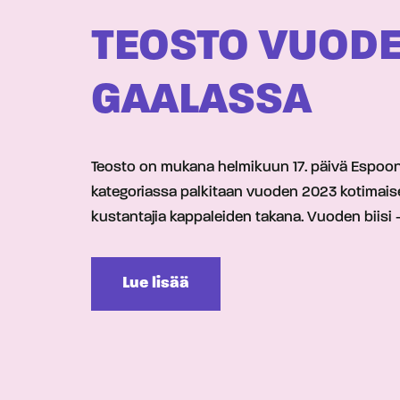
TEOSTO VUODE
GAALASSA
Teosto on mukana helmikuun 17. päivä Espoon
kategoriassa palkitaan vuoden 2023 kotimaisen
kustantajia kappaleiden takana. Vuoden biisi -
Lue lisää