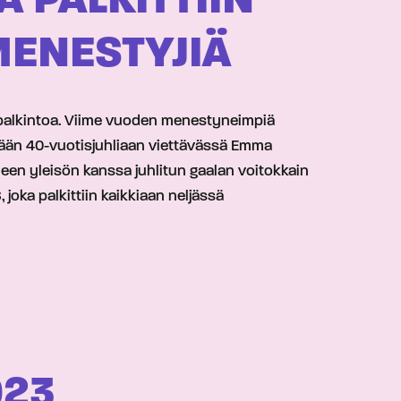
 PALKITTIIN
MENESTYJIÄ
a-palkintoa. Viime vuoden menestyneimpiä
tänään 40-vuotisjuhliaan viettävässä Emma
lleen yleisön kanssa juhlitun gaalan voitokkain
joka palkittiin kaikkiaan neljässä
023