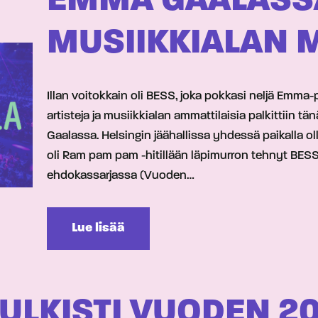
EMMA GAALASSA
MUSIIKKIALAN 
Illan voitokkain oli BESS, joka pokkasi neljä Emm
artisteja ja musiikkialan ammattilaisia palkittiin 
Gaalassa. Helsingin jäähallissa yhdessä paikalla o
oli Ram pam pam -hitillään läpimurron tehnyt BESS, 
ehdokassarjassa (Vuoden…
Lue lisää
ULKISTI VUODEN 2