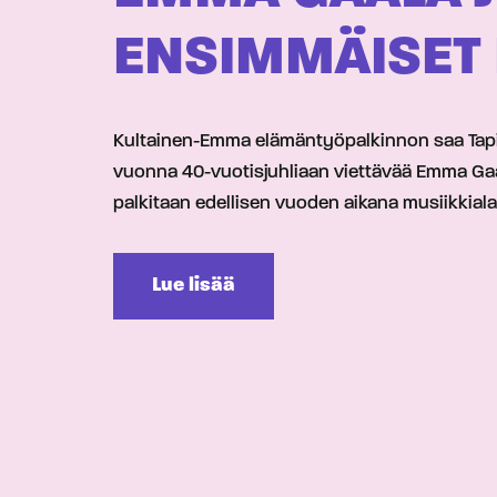
ENSIMMÄISET
Kultainen-Emma elämäntyöpalkinnon saa Tapio K
vuonna 40-vuotisjuhliaan viettävää Emma Gaala
palkitaan edellisen vuoden aikana musiikkialal
Lue lisää