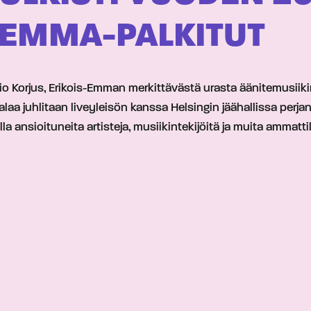
 EMMA-PALKITUT
orjus, Erikois-Emman merkittävästä urasta äänitemusiikin s
a juhlitaan liveyleisön kanssa Helsingin jäähallissa perja
la ansioituneita artisteja, musiikintekijöitä ja muita ammatt