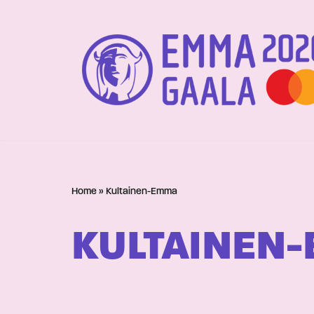
Siirry
suoraan
sisältöön
Home
»
Kultainen-Emma
KULTAINEN