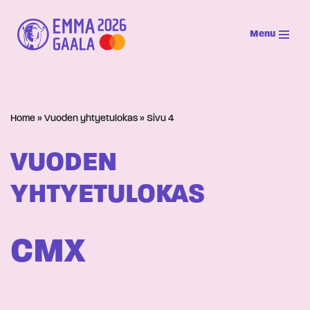
Menu
Siirry
suoraan
sisältöön
Home
»
Vuoden yhtyetulokas
»
Sivu 4
VUODEN
YHTYETULOKAS
CMX