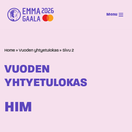
Menu
Siirry
suoraan
sisältöön
Home
»
Vuoden yhtyetulokas
»
Sivu 2
VUODEN
YHTYETULOKAS
HIM