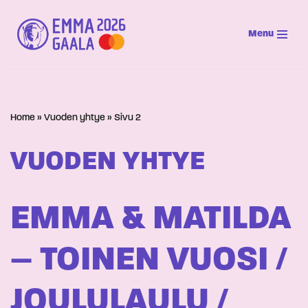
Menu
Siirry
suoraan
sisältöön
Home
»
Vuoden yhtye
»
Sivu 2
VUODEN YHTYE
EMMA & MATILDA
– TOINEN VUOSI /
JOULULAULU /