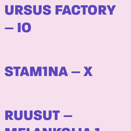
URSUS FACTORY
– IO
STAM1NA – X
RUUSUT –