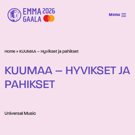
Menu
Siirry
suoraan
sisältöön
Home
»
KUUMAA – Hyvikset ja pahikset
KUUMAA – HYVIKSET JA
PAHIKSET
Universal Music