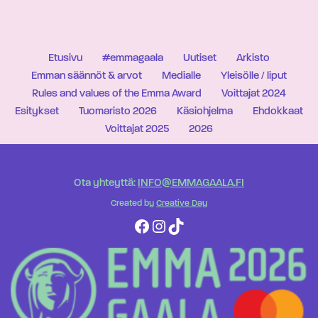
Etusivu
#emmagaala
Uutiset
Arkisto
Emman säännöt & arvot
Medialle
Yleisölle / liput
Rules and values of the Emma Award
Voittajat 2024
Esitykset
Tuomaristo 2026
Käsiohjelma
Ehdokkaat
Voittajat 2025
2026
Ota yhteyttä:
INFO@EMMAGAALA.FI
Created by
Creative Day