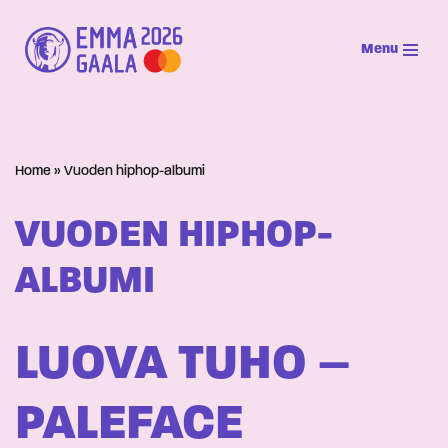
Menu
Siirry
suoraan
sisältöön
Home
»
Vuoden hiphop-albumi
VUODEN HIPHOP-
ALBUMI
LUOVA TUHO –
PALEFACE