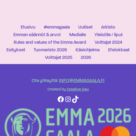
Etusivu
#emmagaala
Uutiset
Arkisto
Emman säännöt & arvot
Medialle
Yleisölle / liput
Rules and values of the Emma Award
Voittajat 2024
Esitykset
Tuomaristo 2026
Käsiohjelma
Ehdokkaat
Voittajat 2025
2026
Ota yhteyttä:
INFO@EMMAGAALA.FI
Created by
Creative Day