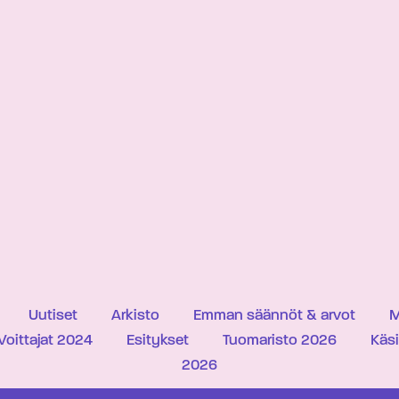
Uutiset
Arkisto
Emman säännöt & arvot
M
Voittajat 2024
Esitykset
Tuomaristo 2026
Käs
2026