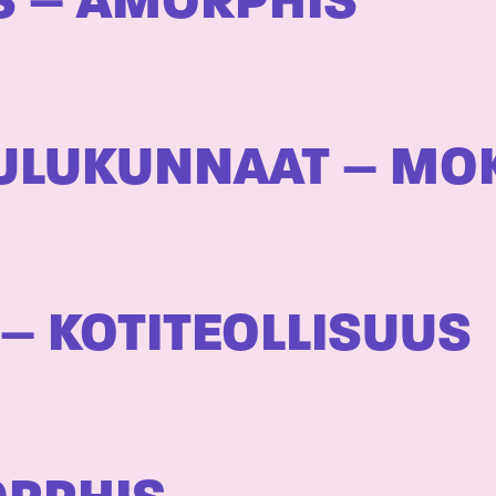
S – AMORPHIS
ULUKUNNAAT – M
 – KOTITEOLLISUUS