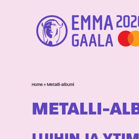
Siirry
suoraan
sisältöön
Home
»
Metalli-albumi
METALLI-AL