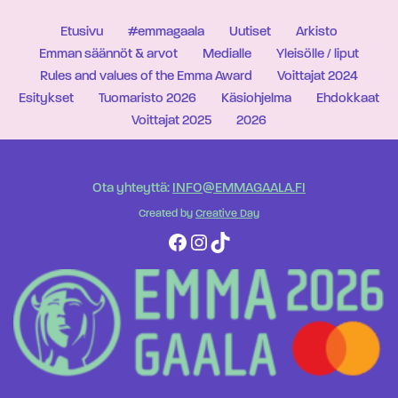
Etusivu
#emmagaala
Uutiset
Arkisto
Emman säännöt & arvot
Medialle
Yleisölle / liput
Rules and values of the Emma Award
Voittajat 2024
Esitykset
Tuomaristo 2026
Käsiohjelma
Ehdokkaat
Voittajat 2025
2026
Ota yhteyttä:
INFO@EMMAGAALA.FI
Created by
Creative Day