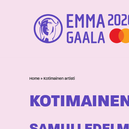
Siirry
suoraan
sisältöön
Home
»
Kotimainen artisti
KOTIMAINEN