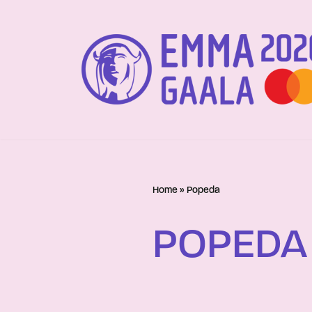
Siirry
suoraan
sisältöön
Home
»
Popeda
POPEDA