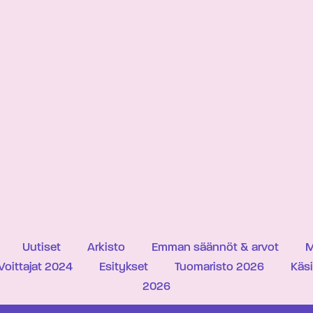
Uutiset
Arkisto
Emman säännöt & arvot
M
Voittajat 2024
Esitykset
Tuomaristo 2026
Käs
2026