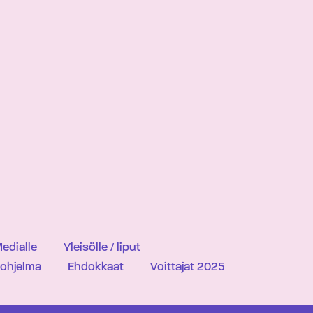
edialle
Yleisölle / liput
iohjelma
Ehdokkaat
Voittajat 2025