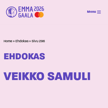
Menu
Siirry
suoraan
sisältöön
Home
»
Ehdokas
»
Sivu 296
EHDOKAS
VEIKKO SAMULI