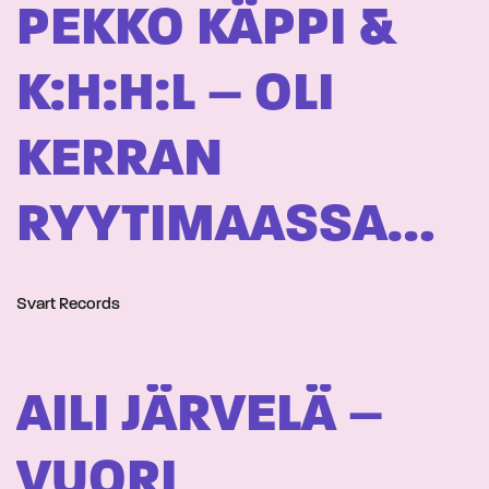
PEKKO KÄPPI &
K:H:H:L – OLI
KERRAN
RYYTIMAASSA…
Svart Records
AILI JÄRVELÄ –
VUORI