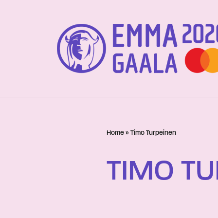
Siirry
suoraan
sisältöön
Home
»
Timo Turpeinen
TIMO T