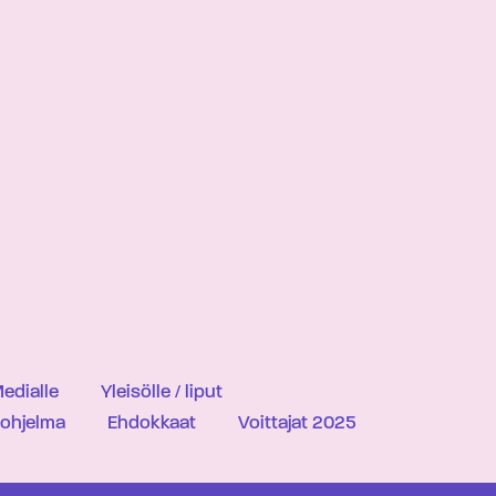
edialle
Yleisölle / liput
iohjelma
Ehdokkaat
Voittajat 2025