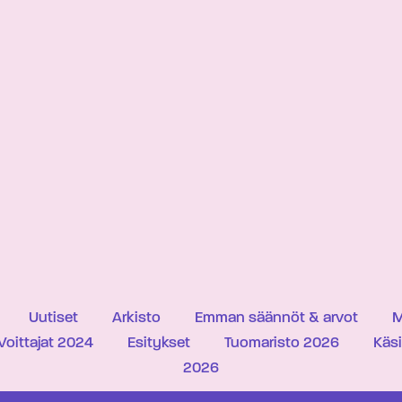
Uutiset
Arkisto
Emman säännöt & arvot
M
Voittajat 2024
Esitykset
Tuomaristo 2026
Käs
2026