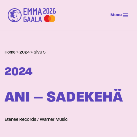
Menu
Siirry
suoraan
sisältöön
Home
»
2024
»
Sivu 5
2024
ANI – SADEKEHÄ
Etenee Records / Warner Music