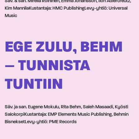
Säv. & san. Mirella Roininen, Emma Johansson, Ilon Adlercreutz,
Kim MannilaKustantaja: HMC PublishingLevy-yhtiö: Universal
Music
EGE ZULU, BEHM
– TUNNISTA
TUNTIIN
Säv. ja san. Eugene Mokulu, Rita Behm, Saleh Masaadi, Kyösti
SalokorpiKustantaja: EMP Elements Music Publishing, Behmin
BisneksetLevy-yhtiö: PME Records