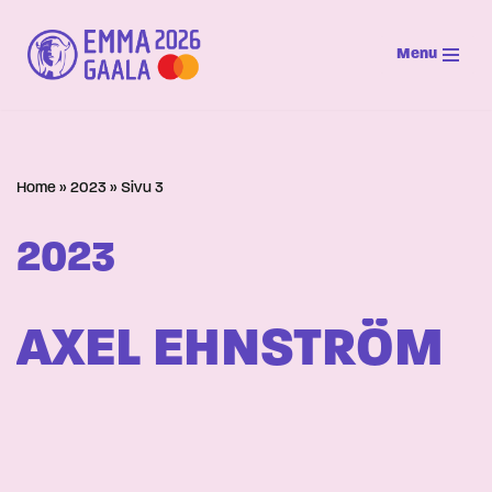
Menu
Siirry
suoraan
sisältöön
Home
»
2023
»
Sivu 3
2023
AXEL EHNSTRÖM